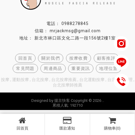
0988278845
mrjackmsg@gmail.com
新北市林口區文化二路一段156號2樓1室
回首頁
關於我們
按摩收費
顧客推評
常見問題
周邊商品
重要資訊
地理位置
按摩
運動按摩
台北按摩
台北按摩推薦
台北運動按摩
台北芳香調理
台北按摩師推薦
Designed by
揚京快客
Copyright © 2026
..
累積人氣: 192710
回首頁
匯款通知
購物車(0)