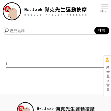
-
-
|
尚
未
登
入
會
員